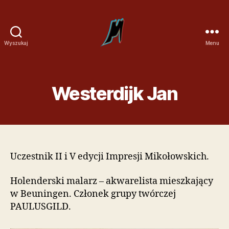
U
Ą
w
C
a
Z
g
Y
Wyszukaj
Menu
a
T
Impresje
:
N
Mikołowskie
T
I
a
K
Westerdijk Jan
s
Ó
t
W
r
E
o
K
n
R
a
A
i
Uczestnik II i V edycji Impresji Mikołowskich.
N
n
U
t
?
Holenderski malarz – akwarelista mieszkający
e
w Beuningen. Członek grupy twórczej
r
PAULUSGILD.
n
e