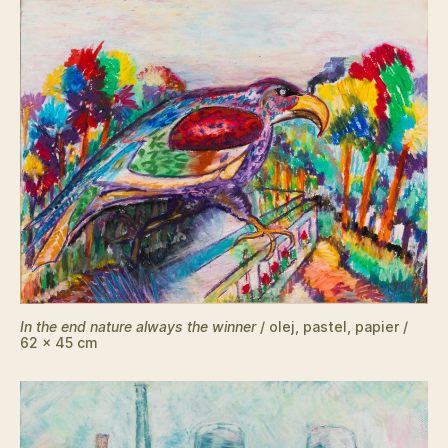
t
o
w
a
z
a
w
i
e
r
a
s
y
s
t
e
In the end nature always the winner
/ olej, pastel, papier /
m
62 x 45 cm
u
ł
a
t
w