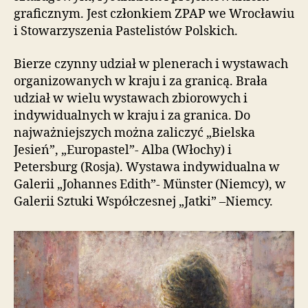
i
graficznym. Jest członkiem ZPAP we Wrocławiu
e
i Stowarzyszenia Pastelistów Polskich.
ń
d
Bierze czynny udział w plenerach i wystawach
o
organizowanych w kraju i za granicą. Brała
s
udział w wielu wystawach zbiorowych i
t
ę
indywidualnych w kraju i za granica. Do
p
najważniejszych można zaliczyć „Bielska
u
Jesień”, „Europastel”- Alba (Włochy) i
.
Petersburg (Rosja). Wystawa indywidualna w
Galerii „Johannes Edith”- Münster (Niemcy), w
Galerii Sztuki Współczesnej „Jatki” –Niemcy.