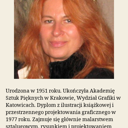
t
o
w
a
z
a
w
i
e
r
a
s
y
s
t
Urodzona w 1951 roku. Ukończyła Akademię
e
m
Sztuk Pięknych w Krakowie, Wydział Grafiki w
u
Katowicach. Dyplom z ilustracji książkowej i
ł
przestrzennego projektowania graficznego w
a
1977 roku. Zajmuje się głównie malarstwem
t
sztalugowym, rysunkiem i projektowaniem
w