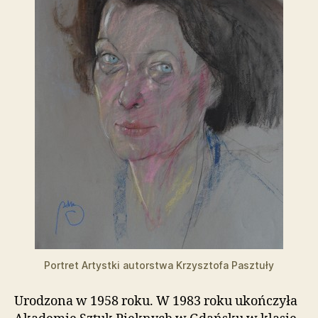
i
e
ń
d
o
s
t
ę
p
u
.
Portret Artystki autorstwa Krzysztofa Pasztuły
Urodzona w 1958 roku. W 1983 roku ukończyła