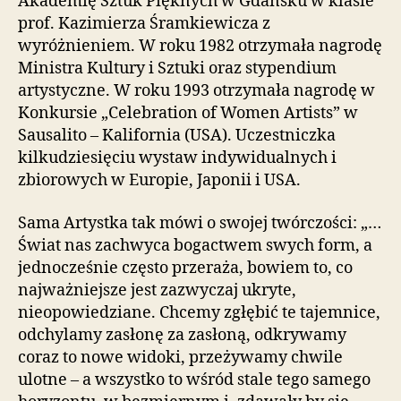
Akademię Sztuk Pięknych w Gdańsku w klasie
prof. Kazimierza Śramkiewicza z
wyróżnieniem. W roku 1982 otrzymała nagrodę
Ministra Kultury i Sztuki oraz stypendium
artystyczne. W roku 1993 otrzymała nagrodę w
Konkursie „Celebration of Women Artists” w
Sausalito – Kalifornia (USA). Uczestniczka
kilkudziesięciu wystaw indywidualnych i
zbiorowych w Europie, Japonii i USA.
Sama Artystka tak mówi o swojej twórczości: „…
Świat nas zachwyca bogactwem swych form, a
jednocześnie często przeraża, bowiem to, co
najważniejsze jest zazwyczaj ukryte,
nieopowiedziane. Chcemy zgłębić te tajemnice,
odchylamy zasłonę za zasłoną, odkrywamy
coraz to nowe widoki, przeżywamy chwile
ulotne – a wszystko to wśród stale tego samego