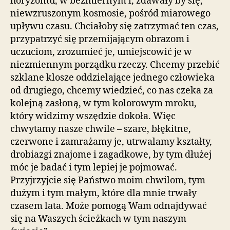
horyzontu, w bezmiernym i, zdawały by się,
niewzruszonym kosmosie, pośród miarowego
upływu czasu. Chciałoby się zatrzymać ten czas,
przypatrzyć się przemijającym obrazom i
uczuciom, zrozumieć je, umiejscowić je w
niezmiennym porządku rzeczy. Chcemy przebić
szklane klosze oddzielające jednego człowieka
od drugiego, chcemy wiedzieć, co nas czeka za
kolejną zasłoną, w tym kolorowym mroku,
który widzimy wszędzie dokoła. Więc
chwytamy nasze chwile – szare, błękitne,
czerwone i zamrażamy je, utrwalamy kształty,
drobiazgi znajome i zagadkowe, by tym dłużej
móc je badać i tym lepiej je pojmować.
Przyjrzyjcie się Państwo moim chwilom, tym
dużym i tym małym, które dla mnie trwały
czasem lata. Może pomogą Wam odnajdywać
się na Waszych ścieżkach w tym naszym