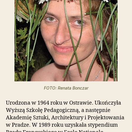
t
o
w
a
z
a
w
i
e
r
a
s
y
s
t
FOTO: Renata Bonczar
e
m
Urodzona w 1964 roku w Ostrawie. Ukończyła
u
Wyższą Szkołę Pedagogiczną, a następnie
ł
Akademię Sztuki, Architektury i Projektowania
a
t
w Pradze. W 1989 roku uzyskała stypendium
w