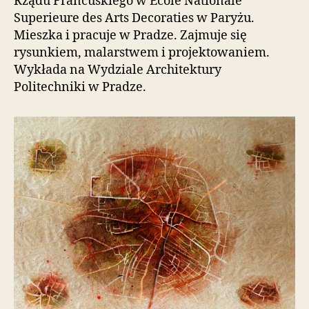
Rządu Francuskiego w Ecole Nationale
i
Superieure des Arts Decoraties w Paryżu.
e
Mieszka i pracuje w Pradze. Zajmuje się
ń
rysunkiem, malarstwem i projektowaniem.
d
Wykłada na Wydziale Architektury
o
s
Politechniki w Pradze.
t
ę
p
u
.