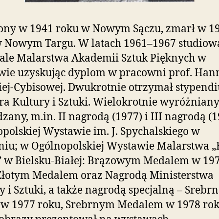
ony w 1941 roku w Nowym Sączu, zmarł w 1
 Nowym Targu. W latach 1961–1967 studiow
ale Malarstwa Akademii Sztuk Pięknych w
wie uzyskując dyplom w pracowni prof. Han
ej-Cybisowej. Dwukrotnie otrzymał stypend
ra Kultury i Sztuki. Wielokrotnie wyróżniany
zany, m.in. II nagrodą (1977) i III nagrodą (
polskiej Wystawie im. J. Spychalskiego w
iu; w Ogólnopolskiej Wystawie Malarstwa „
” w Bielsku-Białej: Brązowym Medalem w 19
Złotym Medalem oraz Nagrodą Ministerstwa
y i Sztuki, a także nagrodą specjalną – Srebr
 w 1977 roku, Srebrnym Medalem w 1978 rok