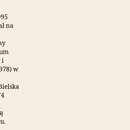
995
ał na
ny
ium
 i
1978) w
Bielska
74
ną
u.