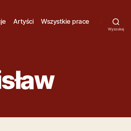
A
J
Ą
je
Artyści
Wszystkie prace
C
Wyszukaj
Z
Y
T
N
I
isław
K
Ó
W
E
K
R
A