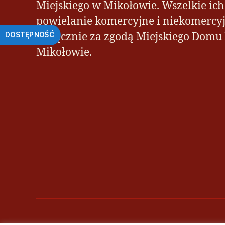
d
Miejskiego w Mikołowie. Wszelkie ic
o
powielanie komercyjne i niekomercyj
s
t
wyłącznie za zgodą Miejskiego Domu
DOSTĘPNOŚĆ
o
Mikołowie.
s
o
w
a
ć
s
t
r
o
n
ę
i
n
t
e
r
n