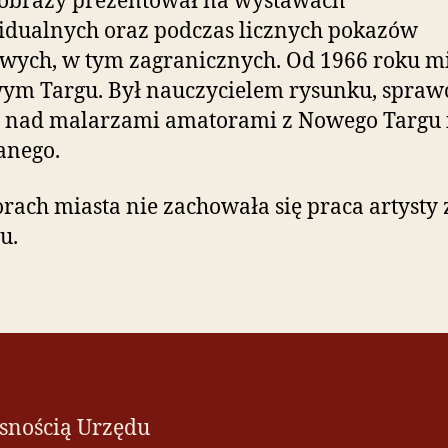
 obrazy prezentował na wystawach
dualnych oraz podczas licznych pokazów
wych, w tym zagranicznych. Od 1966 roku m
ym Targu. Był nauczycielem rysunku, spra
ę nad malarzami amatorami z Nowego Targu 
anego.
rach miasta nie zachowała się praca artysty 
u.
asnością Urzędu