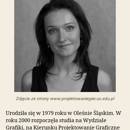
t
o
w
a
z
a
w
i
e
r
a
s
y
s
t
e
m
Zdjęcie ze strony www.projektowaniegier.us.edu.pl
u
ł
Urodziła się w 1979 roku w Oleśnie Śląskim. W
a
roku 2000 rozpoczęła studia na Wydziale
t
Grafiki, na Kierunku Projektowanie Graficzne
w