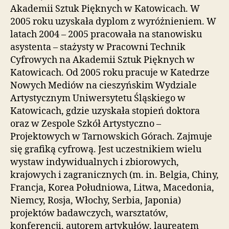
Akademii Sztuk Pięknych w Katowicach. W
i
e
2005 roku uzyskała dyplom z wyróżnieniem. W
ń
latach 2004 – 2005 pracowała na stanowisku
d
asystenta – stażysty w Pracowni Technik
o
Cyfrowych na Akademii Sztuk Pięknych w
s
Katowicach. Od 2005 roku pracuje w Katedrze
t
ę
Nowych Mediów na cieszyńskim Wydziale
p
Artystycznym Uniwersytetu Śląskiego w
u
Katowicach, gdzie uzyskała stopień doktora
.
oraz w Zespole Szkół Artystyczno –
Projektowych w Tarnowskich Górach. Zajmuje
się grafiką cyfrową. Jest uczestnikiem wielu
wystaw indywidualnych i zbiorowych,
krajowych i zagranicznych (m. in. Belgia, Chiny,
Francja, Korea Południowa, Litwa, Macedonia,
Niemcy, Rosja, Włochy, Serbia, Japonia)
projektów badawczych, warsztatów,
konferencji, autorem artykułów, laureatem