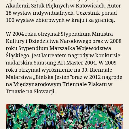
i
Akademii Sztuk Pięknych w Katowicach. Autor
e
18 wystaw indywidualnych. Uczestnik ponad
ń
100 wystaw zbiorowych w kraju i za granicą.
d
o
W 2004 roku otrzymał Stypendium Ministra
s
Kultury i Dziedzictwa Narodowego oraz w 2008
t
ę
roku Stypendium Marszałka Województwa
p
Śląskiego. Jest laureatem nagrody w konkursie
u
malarskim Samsung Art Master 2004. W 2009
.
roku otrzymał wyróżnienie na 39. Biennale
Malarstwa „Bielska Jesień”oraz w 2012 nagrodę
na Międzynarodowym Triennale Plakatu w
Trnavie na Słowacji.