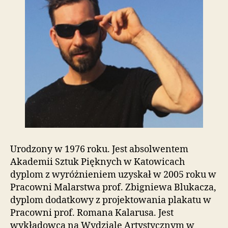
t
o
w
a
z
a
w
i
e
r
a
s
y
s
Urodzony w 1976 roku. Jest absolwentem
t
Akademii Sztuk Pięknych w Katowicach
e
m
dyplom z wyróżnieniem uzyskał w 2005 roku w
u
Pracowni Malarstwa prof. Zbigniewa Blukacza,
ł
dyplom dodatkowy z projektowania plakatu w
a
Pracowni prof. Romana Kalarusa. Jest
t
wykładowcą na Wydziale Artystycznym w
w