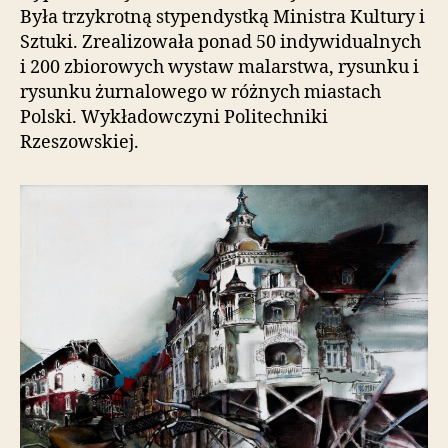
Była trzykrotną stypendystką Ministra Kultury i
i
e
Sztuki. Zrealizowała ponad 50 indywidualnych
ń
i 200 zbiorowych wystaw malarstwa, rysunku i
d
rysunku żurnalowego w różnych miastach
o
Polski. Wykładowczyni Politechniki
s
Rzeszowskiej.
t
ę
p
u
.