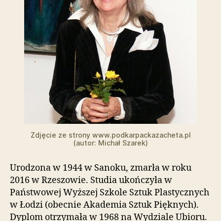
t
o
w
a
z
a
w
i
e
r
a
s
y
Zdjęcie ze strony www.podkarpackazacheta.pl
s
(autor: Michał Szarek)
t
e
m
Urodzona w 1944 w Sanoku, zmarła w roku
u
2016 w Rzeszowie. Studia ukończyła w
ł
Państwowej Wyższej Szkole Sztuk Plastycznych
a
w Łodzi (obecnie Akademia Sztuk Pięknych).
t
Dyplom otrzymała w 1968 na Wydziale Ubioru.
w