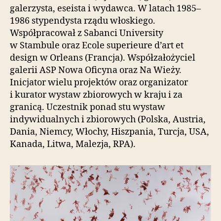
galerzysta, eseista i wydawca. W latach 1985–
i
e
1986 stypendysta rządu włoskiego.
ń
Współpracował z Sabanci University
d
w Stambule oraz Ecole superieure d’art et
o
design w Orleans (Francja). Współzałożyciel
s
galerii ASP Nowa Oficyna oraz Na Wieży.
t
ę
Inicjator wielu projektów oraz organizator
p
i kurator wystaw zbiorowych w kraju i za
u
granicą. Uczestnik ponad stu wystaw
.
indywidualnych i zbiorowych (Polska, Austria,
Dania, Niemcy, Włochy, Hiszpania, Turcja, USA,
Kanada, Litwa, Malezja, RPA).