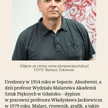
t
o
w
a
z
a
w
i
e
r
a
s
y
Zdjęcie ze strony www.zbrojowniasztuki.pl
s
FOTO: Bartosz Żukowski
t
e
m
Urodzony w 1954 roku w Sopocie. Absolwent, a
u
dziś profesor Wydziału Malarstwa Akademii
ł
Sztuk Pięknych w Gdańsku – dyplom
a
w pracowni profesora Władysława Jackiewicza
t
w 1979 roku. Malarz, rysownik, grafik, a także
w