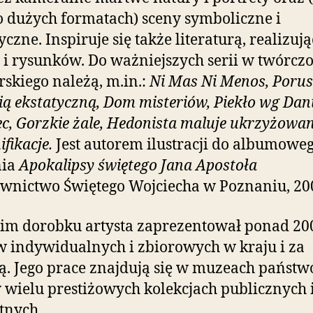
 dużych formatach) sceny symboliczne i
yczne. Inspiruje się także literaturą, realizują
i i rysunków. Do ważniejszych serii w twórczo
skiego należą, m.in.:
Ni Mas Ni Menos, Porus
ią ekstatyczną, Dom misteriów, Piekło wg Dan
ec, Gorzkie żale, Hedonista maluje ukrzyżowan
ifikacje.
Jest autorem ilustracji do albumowe
ia
Apokalipsy świętego Jana Apostoła
wnictwo Świętego Wojciecha w Poznaniu, 20
im dorobku artysta zaprezentował ponad 20
 indywidualnych i zbiorowych w kraju i za
ą. Jego prace znajdują się w muzeach państ
 wielu prestiżowych kolekcjach publicznych 
tnych.