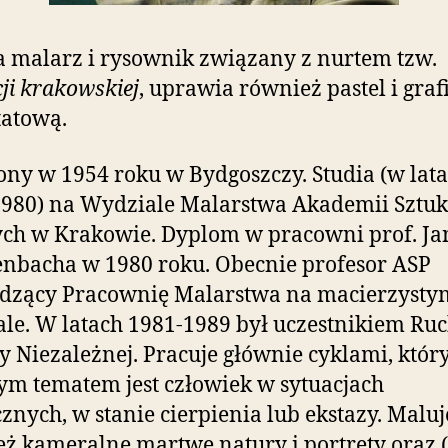
a malarz i rysownik związany z nurtem tzw.
cji krakowskiej
, uprawia również pastel i graf
tatową.
ny w 1954 roku w Bydgoszczy. Studia (w lat
980) na Wydziale Malarstwa Akademii Sztuk
ch w Krakowie. Dyplom w pracowni prof. Ja
nbacha w 1980 roku. Obecnie profesor ASP
dzący Pracownię Malarstwa na macierzysty
le. W latach 1981-1989 był uczestnikiem Ru
y Niezależnej. Pracuje głównie cyklami, któr
m tematem jest człowiek w sytuacjach
cznych, w stanie cierpienia lub ekstazy. Maluj
ż kameralne martwe natury i portrety oraz 