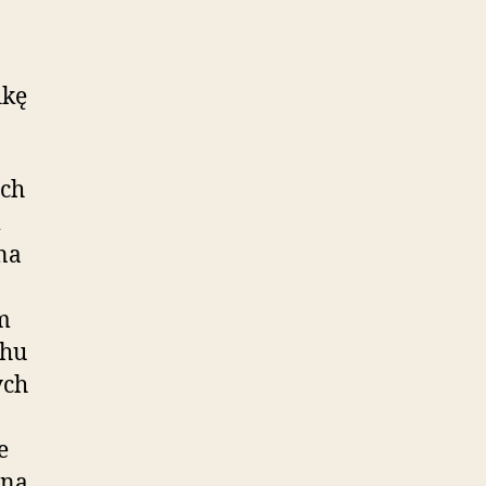
ikę
ach
na
m
chu
ych
e
(na