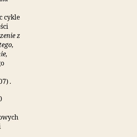
c cykle
ści
zenie z
tego,
ie,
go
07)
.
0
wowych
i