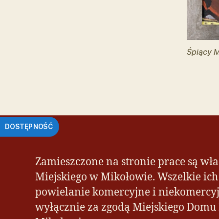
e
t
o
w
ą
Śpiący 
d
l
a
o
s
ó
b
DOSTĘPNOŚĆ
n
i
e
Zamieszczone na stronie prace są wł
d
o
Miejskiego w Mikołowie. Wszelkie ic
w
powielanie komercyjne i niekomercyj
i
d
wyłącznie za zgodą Miejskiego Domu
z