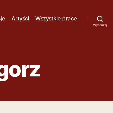
A
J
Ą
je
Artyści
Wszystkie prace
C
Wyszukaj
Z
Y
T
N
I
gorz
K
Ó
W
E
K
R
A