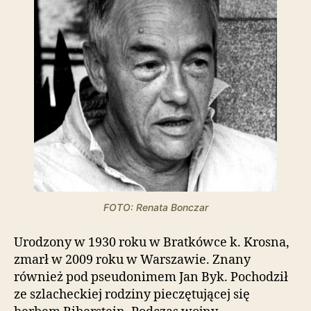
t
o
w
a
z
a
w
i
e
r
a
s
y
s
t
FOTO: Renata Bonczar
e
m
Urodzony w 1930 roku w Bratkówce k. Krosna,
u
zmarł w 2009 roku w Warszawie. Znany
ł
również pod pseudonimem Jan Byk. Pochodził
a
t
ze szlacheckiej rodziny pieczętującej się
w