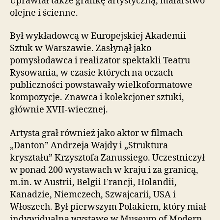
Uprawiał także grafikę artystyczną, malarstwo
olejne i ścienne.
Był wykładowcą w Europejskiej Akademii
Sztuk w Warszawie. Zasłynął jako
pomysłodawca i realizator spektakli Teatru
Rysowania, w czasie których na oczach
publiczności powstawały wielkoformatowe
kompozycje. Znawca i kolekcjoner sztuki,
głównie XVII-wiecznej.
Artysta grał również jako aktor w filmach
„Danton” Andrzeja Wajdy i „Struktura
kryształu” Krzysztofa Zanussiego. Uczestniczył
w ponad 200 wystawach w kraju i za granicą,
m.in. w Austrii, Belgii Francji, Holandii,
Kanadzie, Niemczech, Szwajcarii, USA i
Włoszech. Był pierwszym Polakiem, który miał
indywidualną wystawę w Museum of Modern