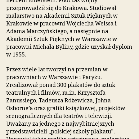
herbem Biberstein. Podczas wojny
i
przeprowadził się do Krakowa. Studiował
e
malarstwo na Akademii Sztuk Pięknych w
ń
Krakowie w pracowni Wojciecha Weissa i
d
Adama Marczyńskiego, a następnie na
o
s
Akademii Sztuk Pięknych w Warszawie w
t
pracowni Michała Byliny, gdzie uzyskał dyplom
ę
w 1955.
p
u
Przez wiele lat tworzył na przemian w
.
pracowniach w Warszawie i Paryżu.
Zrealizował ponad 300 plakatów do sztuk
teatralnych i filmów, m.in. Krzysztofa
Zanussiego, Tadeusza Różewicza, Johna
Osborne’a oraz grafiki książkowej, projektów
scenograficznych dla teatrów i telewizji.
Uważany za jednego z najwybitniejszych
przedstawicieli „polskiej szkoły plakatu”.