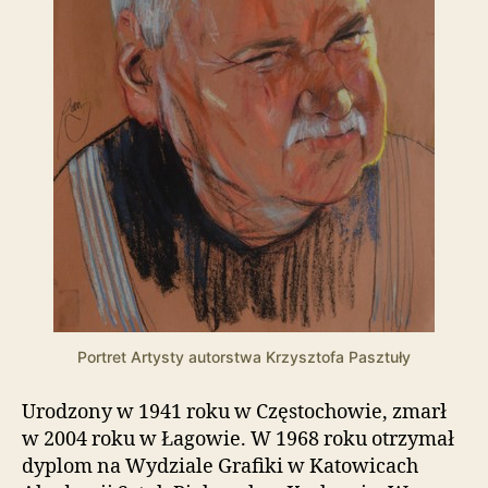
i
e
ń
d
o
s
t
ę
p
u
.
Portret Artysty autorstwa Krzysztofa Pasztuły
Urodzony w 1941 roku w Częstochowie, zmarł
w 2004 roku w Łagowie. W 1968 roku otrzymał
dyplom na Wydziale Grafiki w Katowicach